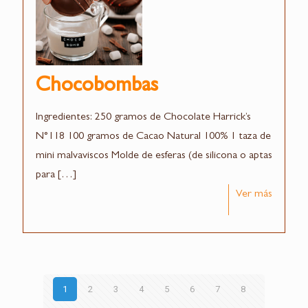
Chocobombas
Ingredientes: 250 gramos de Chocolate Harrick’s
N°118 100 gramos de Cacao Natural 100% 1 taza de
mini malvaviscos Molde de esferas (de silicona o aptas
para
[…]
Ver más
1
2
3
4
5
6
7
8