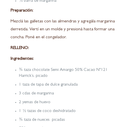
½ barra de margarina
Preparación:
Mezclá las galletas con las almendras y agregála margarina
derretida. Vertí en un molde y presioná hasta formar una
concha. Poné en el congelador.
RELLENO:
Ingredientes:
¾ taza chocolate Semi Amargo 50% Cacao Nº121
Harrick’s, picado
1 taza de tapa de dulce granulada
3 cdas de margarina
2 yemas de huevo
1 ½ tazas de coco deshidratado
¾ taza de nueces picadas