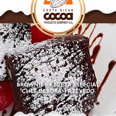
NUESTROS
NUESTROS
PRODUCTOS
PRODUCTOS
CACAO
CHOCOLATE
BROWNIE – RECETA ESPECIAL
CHEF DEBORAH AZEVEDO